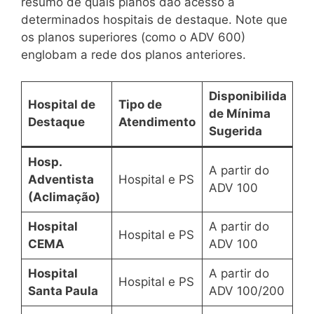
resumo de quais planos dão acesso a
determinados hospitais de destaque. Note que
os planos superiores (como o ADV 600)
englobam a rede dos planos anteriores.
Disponibilida
Hospital de
Tipo de
de Mínima
Destaque
Atendimento
Sugerida
Hosp.
A partir do
Adventista
Hospital e PS
ADV 100
(Aclimação)
Hospital
A partir do
Hospital e PS
CEMA
ADV 100
Hospital
A partir do
Hospital e PS
Santa Paula
ADV 100/200