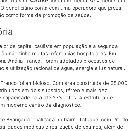
 Inscritos no
CAASP
custa em média 30% menos que
 O beneficiário conta com uma operadora que preza
nção como forma de promoção da saúde.
ória
ior da capital paulista em população e a segunda
ião não tinha muitas referências hospitalares. Em
tória Anália Franco. Foram adotados processos de
a utilização racional de água, energia e luz natural.
ia Franco foi ambicioso. Com área construída de 28.000
tribuídos em dois subsolos, térreo e mais dez
capacidade para até 233 leitos. A estrutura de
um moderno centro de diagnóstico.
e Avançada localizada no bairro Tatuapé, com Pronto
cialidades médicas e realização de exames, além de