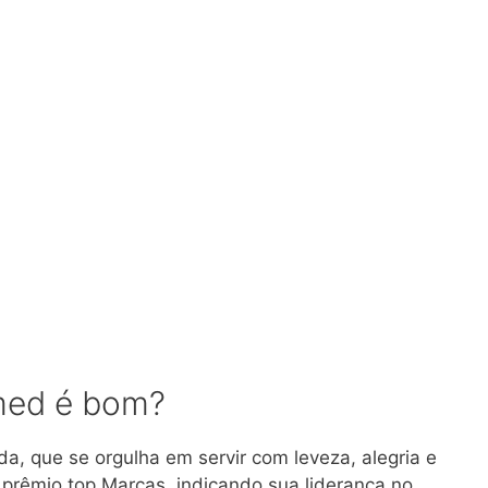
med é bom?
, que se orgulha em servir com leveza, alegria e
prêmio top Marcas, indicando sua liderança no